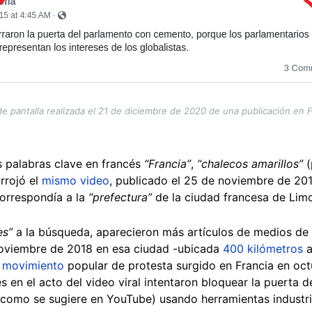
de pantalla realizada el 21 de diciembre de 2020 de una publicación en
 palabras clave en francés
“Francia”
,
“chalecos amarillos”
(
rrojó el
mismo video
, publicado el 25 de noviembre de 20
correspondía a la
“prefectura”
de la ciudad francesa de Lim
es”
a la búsqueda, aparecieron más artículos de medios de 
noviembre de 2018 en esa ciudad -ubicada
400 kilómetros
a
n
movimiento
popular de protesta surgido en Francia en oct
s en el acto del video viral intentaron bloquear la puerta d
a, como se sugiere en YouTube) usando herramientas industr