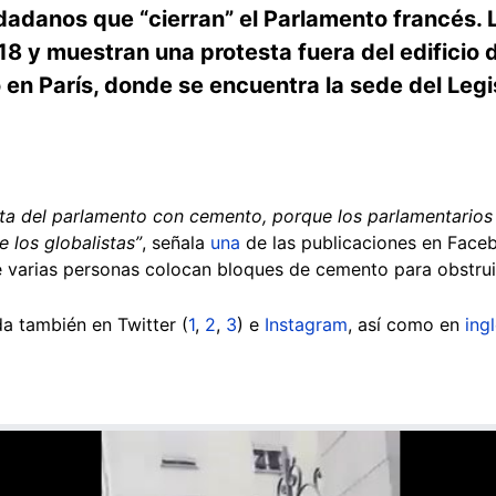
udadanos que
“cierran” el Parlamento francés. 
8 y muestran una protesta fuera del edificio 
 en París, donde se encuentra la sede del Legi
rta del parlamento con cemento, porque los parlamentarios 
e los globalistas”
, señala
una
de las publicaciones en Face
e varias personas colocan bloques de cemento para obstruir
a también en Twitter (
1
,
2
,
3
) e
Instagram
, así como en
ing