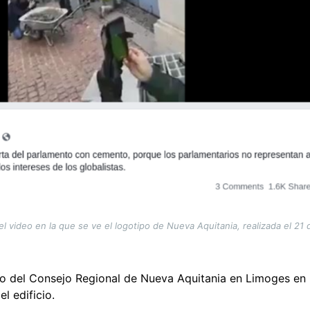
el video en la que se ve el logotipo de Nueva Aquitania, realizada el 2
io del Consejo Regional de Nueva Aquitania en Limoges en
l edificio.