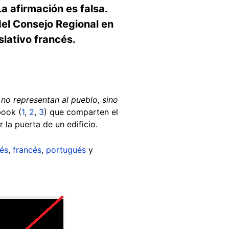
La afirmación es falsa.
del Consejo Regional en
slativo francés.
no representan al pueblo, sino
book (
1
,
2
,
3
) que comparten el
 la puerta de un edificio.
lés
,
francés
,
portugués
y