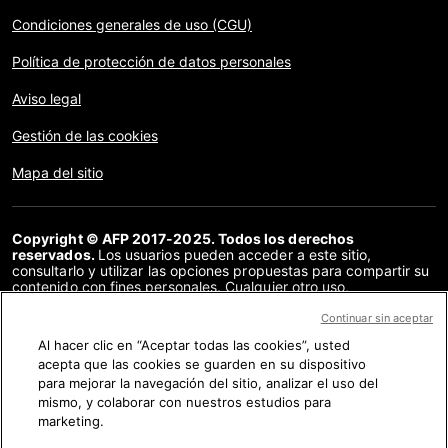
Condiciones generales de uso (CGU)
Política de protección de datos personales
Aviso legal
Gestión de las cookies
Mapa del sitio
Copyright © AFP 2017-2025. Todos los derechos
reservados.
Los usuarios pueden acceder a este sitio,
consultarlo y utilizar las opciones propuestas para compartir su
contenido con fines personales. Cualquier otro uso,
especialmente la reproducción, la comunicación al público o la
distribución del contenido de este sitio, en su totalidad o en
Continuar sin aceptar
parte, para cualquier otro fin y/o por otros medios, sin un
Al hacer clic en “Aceptar todas las cookies”, usted
acuerdo específico firmado con la AFP, está estrictamente
acepta que las cookies se guarden en su dispositivo
prohibido. Los elementos analizados en cada verificación se
presentan o se enlazan en tanto en cuanto son necesarios para
para mejorar la navegación del sitio, analizar el uso del
la correcta comprensión de la verificación en cuestión. La AFP
mismo, y colaborar con nuestros estudios para
no cuenta con derechos sobre los autores ni sobre los
marketing.
propietarios del copyright de estos contenidos de terceras
partes, y declina toda responsabilidad respecto a los mismos.