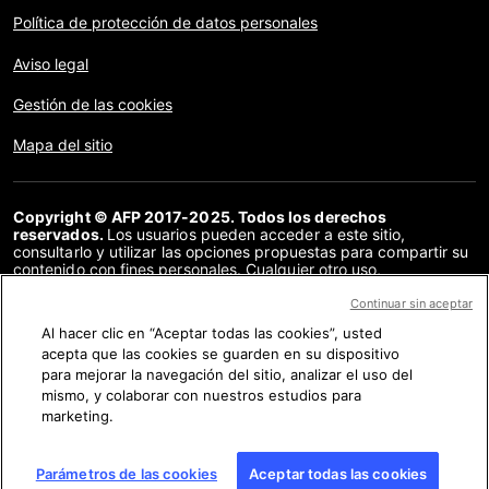
Política de protección de datos personales
Aviso legal
Gestión de las cookies
Mapa del sitio
Copyright © AFP 2017-2025. Todos los derechos
reservados.
Los usuarios pueden acceder a este sitio,
consultarlo y utilizar las opciones propuestas para compartir su
contenido con fines personales. Cualquier otro uso,
especialmente la reproducción, la comunicación al público o la
distribución del contenido de este sitio, en su totalidad o en
Continuar sin aceptar
parte, para cualquier otro fin y/o por otros medios, sin un
Al hacer clic en “Aceptar todas las cookies”, usted
acuerdo específico firmado con la AFP, está estrictamente
acepta que las cookies se guarden en su dispositivo
prohibido. Los elementos analizados en cada verificación se
presentan o se enlazan en tanto en cuanto son necesarios para
para mejorar la navegación del sitio, analizar el uso del
la correcta comprensión de la verificación en cuestión. La AFP
mismo, y colaborar con nuestros estudios para
no cuenta con derechos sobre los autores ni sobre los
marketing.
propietarios del copyright de estos contenidos de terceras
partes, y declina toda responsabilidad respecto a los mismos.
AFP y su logo son marcas registradas.
Parámetros de las cookies
Aceptar todas las cookies