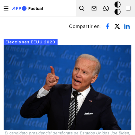
Pasar al contenido principal
Modo
Factual
Search
oscuro
Solapas principales
Compartir en:
Elecciones EEUU 2020
El candidato presidencial demócrata de Estados Unidos Joe Biden,