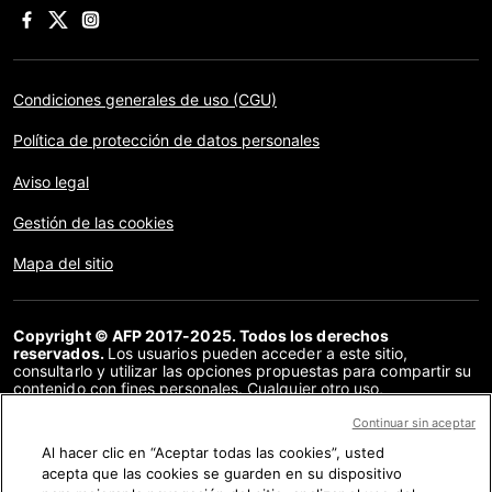
Condiciones generales de uso (CGU)
Política de protección de datos personales
Aviso legal
Gestión de las cookies
Mapa del sitio
Copyright © AFP 2017-2025. Todos los derechos
reservados.
Los usuarios pueden acceder a este sitio,
consultarlo y utilizar las opciones propuestas para compartir su
contenido con fines personales. Cualquier otro uso,
especialmente la reproducción, la comunicación al público o la
distribución del contenido de este sitio, en su totalidad o en
Continuar sin aceptar
parte, para cualquier otro fin y/o por otros medios, sin un
Al hacer clic en “Aceptar todas las cookies”, usted
acuerdo específico firmado con la AFP, está estrictamente
acepta que las cookies se guarden en su dispositivo
prohibido. Los elementos analizados en cada verificación se