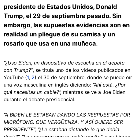
presidente de Estados Unidos, Donald
Trump, el 29 de septiembre pasado. Sin
embargo, las supuestas evidencias son en
realidad un pliegue de su camisa y un
rosario que usa en una muñeca.
“¿Uso Biden, un dispositivo de escucha en el debate
con Trump?”
, se titula uno de los videos publicados en
YouTube (
1
,
2
) el 30 de septiembre, donde se puede oír
una voz masculina en inglés diciendo:
“Ahí está. ¿Por
qué necesitas un cable?”,
mientras se ve a Joe Biden
durante el debate presidencial.
“A BIDEN LE ESTABAN DANDO LAS RESPUESTAS POR
MICRÓFONO. QUE VERGÜENZA. Y ASÍ QUIERE SER
PRESIDENTE”, “¿Le estaban dictando lo que debía
decir?”, “Lo agarraron con su cable oculto”
,
escribieron