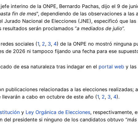
 jefe interino de la ONPE, Bernardo Pachas, dijo el 9 de juni
asta fin de mes
", dependiendo de las observaciones a las a
del Jurado Nacional de Elecciones (JNE), especificó que la
s resultados serán proclamados “
a mediados de julio
”.
 redes sociales (
1
,
2
,
3
,
4
) de la ONPE no mostró ninguna p
nes de 2026 ni tampoco fijando una fecha para ese supues
cado de esa naturaleza tras indagar en el
portal web
y las 
 publicaciones relacionadas a las elecciones realizadas; 
 llevarán a cabo en octubre de este año (
1
,
2
,
3
,
4
).
titución
y
Ley Orgánica de Elecciones
, respectivamente, e
ión del presidente si ninguno de los candidatos obtuvo “
más 