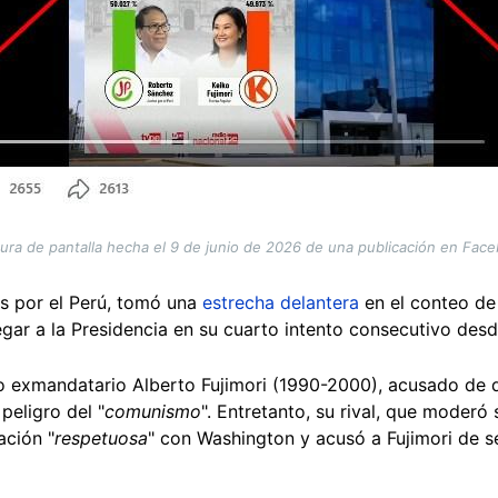
ura de pantalla hecha el 9 de junio de 2026 de una publicación en Fac
os por el Perú, tomó una
estrecha delantera
en el conteo de 
legar a la Presidencia en su cuarto intento consecutivo des
ido exmandatario Alberto Fujimori (1990-2000), acusado de 
 peligro del "
comunismo
". Entretanto, su rival, que moderó 
ación "
respetuosa
" con Washington y acusó a Fujimori de s