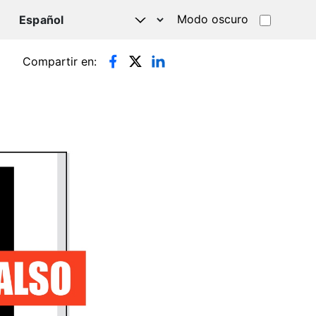
Modo oscuro
TSAPP
Compartir en: