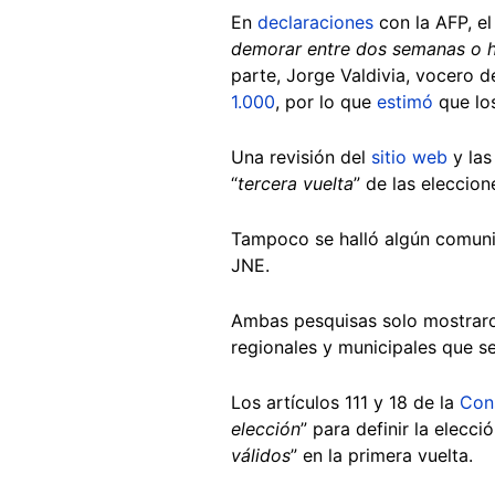
En
declaraciones
con la AFP, el
demorar entre dos semanas o h
parte, Jorge Valdivia, vocero 
1.000
, por lo que
estimó
que lo
Una revisión del
sitio web
y las
“
tercera vuelta
” de las eleccio
Tampoco se halló algún comuni
JNE.
Ambas pesquisas solo mostraron
regionales y municipales que se
Los artículos 111 y 18 de la
Cons
elección
” para definir la elecc
válidos
” en la primera vuelta.