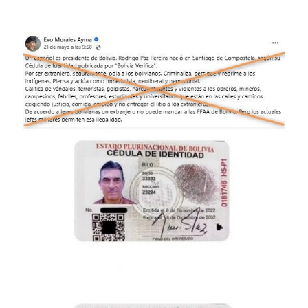
Image