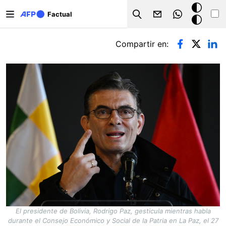
Pasar al contenido principal
Modo
Factual
Search
oscuro
Solapas principales
Compartir en:
El presidente de Bolivia, Rodrigo Paz, gesticula mientras habla
durante el Consejo Económico y Social de la Patria en La Paz, el 27