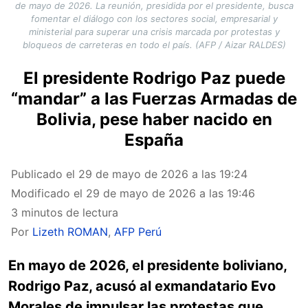
de mayo de 2026. La reunión, presidida por el presidente, busca
fomentar el diálogo con los sectores social, empresarial y
ministerial para superar una crisis marcada por protestas y
bloqueos de carreteras en todo el país. (AFP / Aizar RALDES)
El presidente Rodrigo Paz puede
“mandar” a las Fuerzas Armadas de
Bolivia, pese haber nacido en
España
Publicado el
29 de mayo de 2026 a las 19:24
Modificado el
29 de mayo de 2026 a las 19:46
3 minutos de lectura
Por
Lizeth ROMAN
,
AFP Perú
En mayo de 2026, el presidente boliviano,
Rodrigo Paz, acusó al exmandatario Evo
Morales de impulsar las protestas que