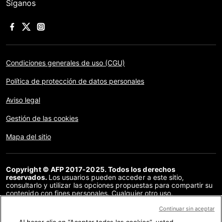
Síganos
Condiciones generales de uso (CGU)
Política de protección de datos personales
Aviso legal
Gestión de las cookies
Mapa del sitio
Copyright © AFP 2017-2025. Todos los derechos
reservados.
Los usuarios pueden acceder a este sitio,
consultarlo y utilizar las opciones propuestas para compartir su
contenido con fines personales. Cualquier otro uso,
especialmente la reproducción, la comunicación al público o la
distribución del contenido de este sitio, en su totalidad o en
Continuar sin aceptar
parte, para cualquier otro fin y/o por otros medios, sin un