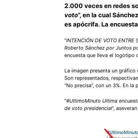
2.000 veces en redes so
voto
”, en la cual Sánche
es apócrifa. La encuest
“
INTENCIÓN DE VOTO ENTRE SÁNC
Roberto Sánchez por Juntos por
encuesta que lleva el logotipo
La imagen presenta un gráfico c
Son representados, respectivam
“No precisa”, con un 3%. En la pa
“
#UltimoMinuto Ultima encuest
de voto presidencial
”, asevera
Image