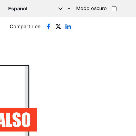
Modo oscuro
TSAPP
Compartir en: