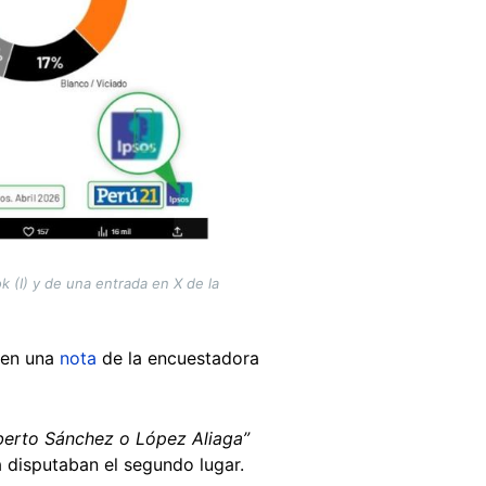
 (I) y de una entrada en X de la
n en una
nota
de la encuestadora
oberto Sánchez o López Aliaga”
 disputaban el segundo lugar.