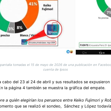
antalla tomadas el 15 de mayo de 2026 de una publicación en Facebook
cuenta de Ipsos
a cabo del 23 al 24 de abril y sus resultados se expusiero
n la página 4 también se muestra la gráfica del empate.
bre a quién elegirían los peruanos entre Keiko Fujimori y R
omento que se realizó el sondeo, Sánchez y López todavía