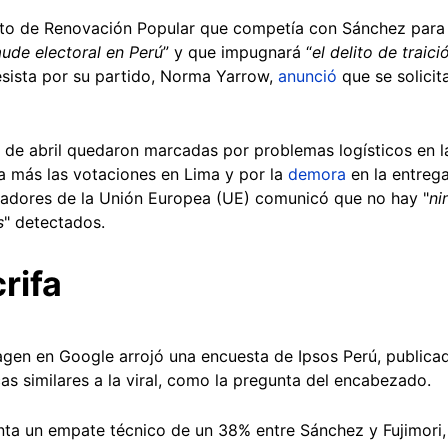
ato de Renovación Popular que competía con Sánchez para 
raude electoral en Perú
” y que impugnará “
el delito de traici
esista por su partido, Norma Yarrow,
anunció
que se solicit
2 de abril quedaron marcadas por problemas logísticos en l
a más las votaciones en Lima y por la
demora
en la entrega
adores de la Unión Europea (UE) comunicó que no hay "
ni
s
" detectados.
rifa
gen en Google arrojó una encuesta de Ipsos Perú, publicad
cas similares a la viral, como la pregunta del encabezado.
enta un empate técnico de un 38% entre Sánchez y Fujimori,