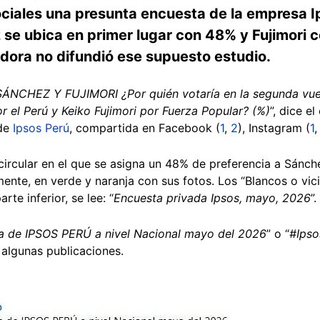
ciales una presunta encuesta de la empresa I
z se ubica en primer lugar con 48% y Fujimori 
adora no difundió ese supuesto estudio.
HEZ Y FUJIMORI ¿Por quién votaría en la segunda vuelta
 el Perú y Keiko Fujimori por Fuerza Popular? (%)
”, dice 
 de
Ipsos Perú
, compartida en Facebook (
1
,
2
), Instagram (
1
ircular en el que se asigna un 48% de preferencia a Sánche
ente, en verde y naranja con sus fotos. Los “Blancos o vi
rte inferior, se lee: “
Encuesta privada Ipsos, mayo, 2026
”.
a de IPSOS PERÚ a nivel Nacional mayo del 2026
” o “
#Ipso
n algunas publicaciones.