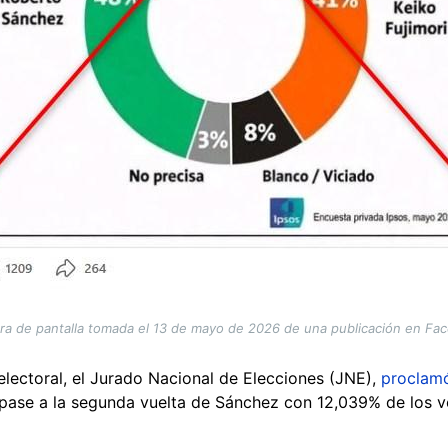
ra de pantalla tomada el 13 de mayo de 2026 de una publicación en Fa
electoral, el Jurado Nacional de Elecciones (JNE),
proclam
 pase a la segunda vuelta de Sánchez con 12,039% de los vo