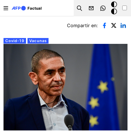
Pasar al contenido principal
Modo
Factual
Search
oscuro
Solapas principales
Compartir en:
Covid-19
Vacunas