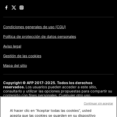
Condiciones generales de uso (CGU)
Política de protección de datos personales
Aviso legal
Gestión de las cookies
Mapa del sitio
Copyright © AFP 2017-2025. Todos los derechos
reservados.
Los usuarios pueden acceder a este sitio,
consultarlo y utilizar las opciones propuestas para compartir su
contenido con fines personales. Cualquier otro uso,
especialmente la reproducción, la comunicación al público o la
distribución del contenido de este sitio, en su totalidad o en
Continuar sin aceptar
parte, para cualquier otro fin y/o por otros medios, sin un
Al hacer clic en “Aceptar todas las cookies”, usted
acuerdo específico firmado con la AFP, está estrictamente
acepta que las cookies se guarden en su dispositivo
prohibido. Los elementos analizados en cada verificación se