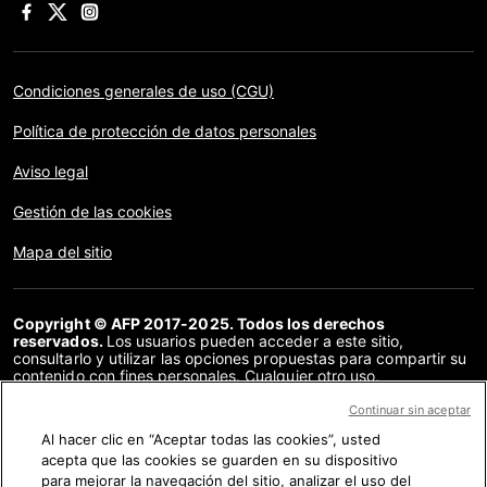
Condiciones generales de uso (CGU)
Política de protección de datos personales
Aviso legal
Gestión de las cookies
Mapa del sitio
Copyright © AFP 2017-2025. Todos los derechos
reservados.
Los usuarios pueden acceder a este sitio,
consultarlo y utilizar las opciones propuestas para compartir su
contenido con fines personales. Cualquier otro uso,
especialmente la reproducción, la comunicación al público o la
distribución del contenido de este sitio, en su totalidad o en
Continuar sin aceptar
parte, para cualquier otro fin y/o por otros medios, sin un
Al hacer clic en “Aceptar todas las cookies”, usted
acuerdo específico firmado con la AFP, está estrictamente
acepta que las cookies se guarden en su dispositivo
prohibido. Los elementos analizados en cada verificación se
presentan o se enlazan en tanto en cuanto son necesarios para
para mejorar la navegación del sitio, analizar el uso del