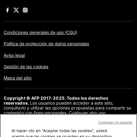
Condiciones generales de uso (CGU)
Política de protección de datos personales
Aviso legal
Gestión de las cookies
Mapa del sitio
Copyright © AFP 2017-2025. Todos los derechos
reservados.
Los usuarios pueden acceder a este sitio,
consultarlo y utilizar las opciones propuestas para compartir su
contenido con fines personales. Cualquier otro uso,
especialmente la reproducción, la comunicación al público o la
distribución del contenido de este sitio, en su totalidad o en
Continuar sin aceptar
parte, para cualquier otro fin y/o por otros medios, sin un
Al hacer clic en “Aceptar todas las cookies”, usted
acuerdo específico firmado con la AFP, está estrictamente
acepta que las cookies se guarden en su dispositivo