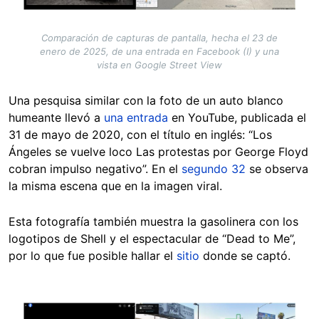
Comparación de capturas de pantalla, hecha el 23 de
enero de 2025, de una entrada en Facebook (I) y una
vista en Google Street View
Una pesquisa similar con la foto de un auto blanco
humeante llevó a
una entrada
en YouTube, publicada el
31 de mayo de 2020, con el título en inglés: “Los
Ángeles se vuelve loco Las protestas por George Floyd
cobran impulso negativo”. En el
segundo 32
se observa
la misma escena que en la imagen viral.
Esta fotografía también muestra la gasolinera con los
logotipos de Shell y el espectacular de “Dead to Me”,
por lo que fue posible hallar el
sitio
donde se captó.
Image