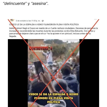
“delincuente”
y
“asesina”
.
Image