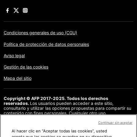
Condiciones generales de uso (CGU)
Política de protección de datos personales
Aviso legal
Gestión de las cookies
Mapa del sitio
Copyright © AFP 2017-2025. Todos los derechos
reservados.
Los usuarios pueden acceder a este sitio,
consultarlo y utilizar las opciones propuestas para compartir su
contenido con fines personales. Cualquier otro uso,
especialmente la reproducción, la comunicación al público o la
distribución del contenido de este sitio, en su totalidad o en
Continuar sin aceptar
parte, para cualquier otro fin y/o por otros medios, sin un
Al hacer clic en “Aceptar todas las cookies”, usted
acuerdo específico firmado con la AFP, está estrictamente
acepta que las cookies se guarden en su dispositivo