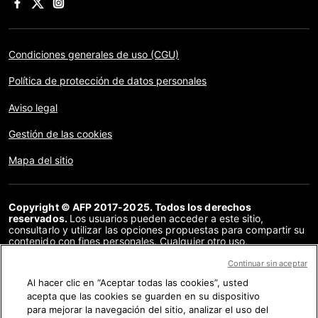
Condiciones generales de uso (CGU)
Política de protección de datos personales
Aviso legal
Gestión de las cookies
Mapa del sitio
Copyright © AFP 2017-2025. Todos los derechos
reservados.
Los usuarios pueden acceder a este sitio,
consultarlo y utilizar las opciones propuestas para compartir su
contenido con fines personales. Cualquier otro uso,
especialmente la reproducción, la comunicación al público o la
distribución del contenido de este sitio, en su totalidad o en
Continuar sin aceptar
parte, para cualquier otro fin y/o por otros medios, sin un
Al hacer clic en “Aceptar todas las cookies”, usted
acuerdo específico firmado con la AFP, está estrictamente
acepta que las cookies se guarden en su dispositivo
prohibido. Los elementos analizados en cada verificación se
presentan o se enlazan en tanto en cuanto son necesarios para
para mejorar la navegación del sitio, analizar el uso del