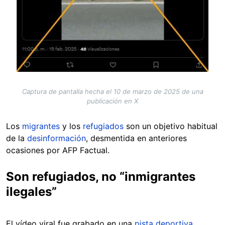
Captura de pantalla hecha el 10 de marzo de 2025 de una
publicación en X
Los
migrantes
y los
refugiados
son un objetivo habitual
de la
desinformación
, desmentida en anteriores
ocasiones por AFP Factual.
Son refugiados, no “inmigrantes
ilegales”
El vídeo viral fue grabado en una
pista deportiva