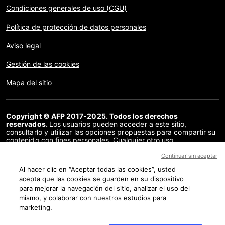
Condiciones generales de uso (CGU)
Política de protección de datos personales
Aviso legal
Gestión de las cookies
Mapa del sitio
Copyright © AFP 2017-2025. Todos los derechos
reservados.
Los usuarios pueden acceder a este sitio,
consultarlo y utilizar las opciones propuestas para compartir su
contenido con fines personales. Cualquier otro uso,
especialmente la reproducción, la comunicación al público o la
distribución del contenido de este sitio, en su totalidad o en
Continuar sin aceptar
parte, para cualquier otro fin y/o por otros medios, sin un
Al hacer clic en “Aceptar todas las cookies”, usted
acuerdo específico firmado con la AFP, está estrictamente
acepta que las cookies se guarden en su dispositivo
prohibido. Los elementos analizados en cada verificación se
presentan o se enlazan en tanto en cuanto son necesarios para
para mejorar la navegación del sitio, analizar el uso del
la correcta comprensión de la verificación en cuestión. La AFP
mismo, y colaborar con nuestros estudios para
no cuenta con derechos sobre los autores ni sobre los
marketing.
propietarios del copyright de estos contenidos de terceras
partes, y declina toda responsabilidad respecto a los mismos.