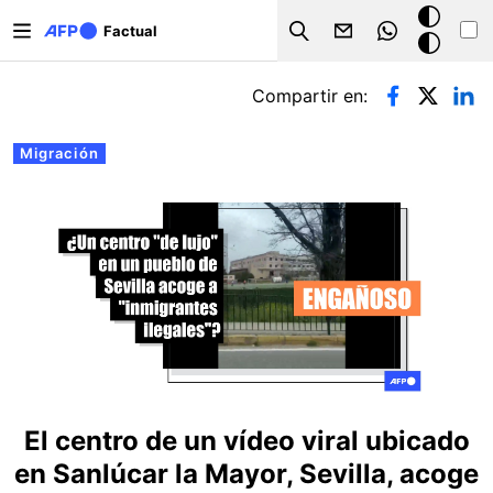
Pasar al contenido principal
Modo
Factual
Search
oscuro
Solapas principales
Compartir en:
Migración
El centro de un vídeo viral ubicado
en Sanlúcar la Mayor, Sevilla, acoge