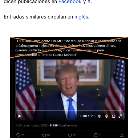
dicen publicaciones en
Facebook
y
X
.
Entradas similares circulan en
inglés
.
Image