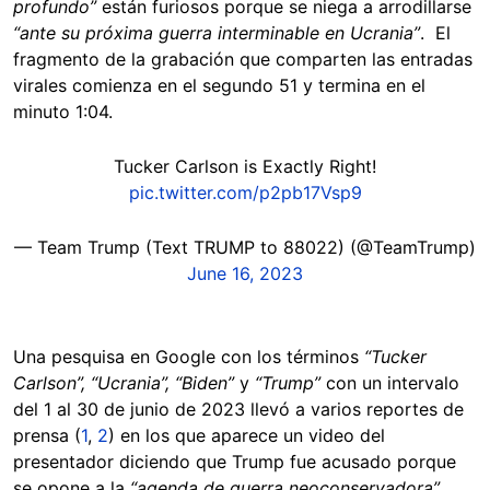
profundo”
están furiosos porque se niega a arrodillarse
“ante su próxima guerra interminable en Ucrania”
. El
fragmento de la grabación que comparten las entradas
virales comienza en el segundo 51 y termina en el
minuto 1:04.
Tucker Carlson is Exactly Right!
pic.twitter.com/p2pb17Vsp9
— Team Trump (Text TRUMP to 88022) (@TeamTrump)
June 16, 2023
Una pesquisa en Google con los términos
“Tucker
Carlson”, “Ucrania”, “Biden”
y
“Trump”
con un intervalo
del 1 al 30 de junio de 2023 llevó a varios reportes de
prensa (
1
,
2
) en los que aparece un video del
presentador diciendo que Trump fue acusado porque
se opone a la
“agenda de guerra neoconservadora”.