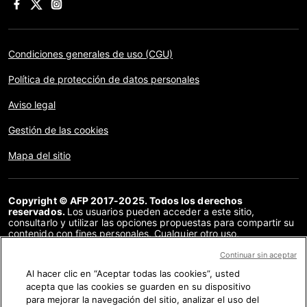
Condiciones generales de uso (CGU)
Política de protección de datos personales
Aviso legal
Gestión de las cookies
Mapa del sitio
Copyright © AFP 2017-2025. Todos los derechos
reservados.
Los usuarios pueden acceder a este sitio,
consultarlo y utilizar las opciones propuestas para compartir su
contenido con fines personales. Cualquier otro uso,
especialmente la reproducción, la comunicación al público o la
distribución del contenido de este sitio, en su totalidad o en
Continuar sin aceptar
parte, para cualquier otro fin y/o por otros medios, sin un
Al hacer clic en “Aceptar todas las cookies”, usted
acuerdo específico firmado con la AFP, está estrictamente
acepta que las cookies se guarden en su dispositivo
prohibido. Los elementos analizados en cada verificación se
presentan o se enlazan en tanto en cuanto son necesarios para
para mejorar la navegación del sitio, analizar el uso del