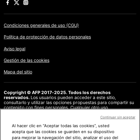
Condiciones generales de uso (CGU)
Política de protección de datos personales
Aviso legal
Gestión de las cookies
Mapa del sitio
Copyright © AFP 2017-2025. Todos los derechos
reservados.
Los usuarios pueden acceder a este sitio,
consultarlo y utilizar las opciones propuestas para compartir su
contenido con fines personales. Cualquier otro uso,
especialmente la reproducción, la comunicación al público o la
distribución del contenido de este sitio, en su totalidad o en
Continuar sin aceptar
parte, para cualquier otro fin y/o por otros medios, sin un
Al hacer clic en “Aceptar todas las cookies”, usted
acuerdo específico firmado con la AFP, está estrictamente
acepta que las cookies se guarden en su dispositivo
prohibido. Los elementos analizados en cada verificación se
presentan o se enlazan en tanto en cuanto son necesarios para
para mejorar la navegación del sitio, analizar el uso del