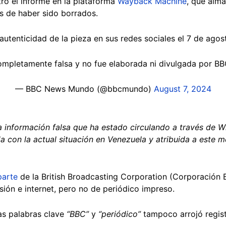
ró el informe en la plataforma
Wayback Machine
, que alm
s de haber sido borrados.
tenticidad de la pieza en sus redes sociales el 7 de ago
completamente falsa y no fue elaborada ni divulgada por 
— BBC News Mundo (@bbcmundo)
August 7, 2024
información falsa que ha estado circulando a través de W
a con la actual situación en Venezuela y atribuida a este m
parte
de la British Broadcasting Corporation (Corporación B
isión e internet, pero no de periódico impreso.
as palabras clave
“BBC”
y
“periódico”
tampoco arrojó regis