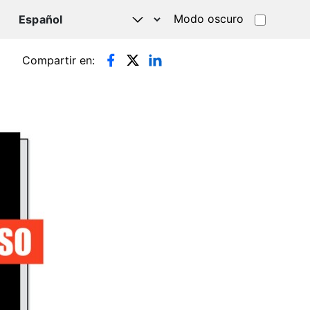
Modo oscuro
TSAPP
Compartir en: