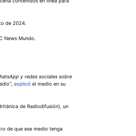
acena contenidos en línea para
sto de 2024.
BBC News Mundo.
hatsApp y redes sociales sobre
edio”
,
explicó
el medio en su
ritánica de Radiodifusión), un
tro de que ese medio tenga