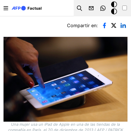
Pasar al contenido principal
Modo
Factual
Search
oscuro
Solapas principales
Compartir en:
Una mujer usa un iPad de Apple en una de las tiendas de la
compañía en París, el 20 de diciembre de 2013 ( AFP / PATRICK