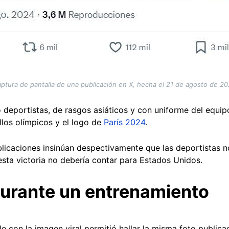
ptura de pantalla de una publicación en X, hecha el 21 de agosto de 2
o deportistas, de rasgos asiáticos y con uniforme del equi
llos olímpicos y el logo de
París 2024
.
licaciones insinúan despectivamente que las deportistas n
sta victoria no debería contar para Estados Unidos.
urante un entrenamiento
con la imagen viral permitió hallar la misma foto publicad