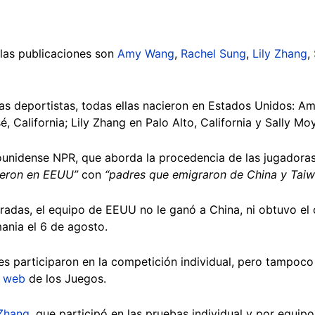
las publicaciones son
Amy Wang
,
Rachel Sung
,
Lily Zhang
,
 las deportistas, todas ellas nacieron en Estados Unidos: 
, California; Lily Zhang en Palo Alto, California y Sally Mo
unidense NPR, que aborda la procedencia de las jugadoras
ieron en EEUU”
con
“padres que emigraron de China y Taiw
tradas, el equipo de EEUU no le ganó a China, ni obtuvo el 
ania el 6 de agosto.
s participaron en la competición individual, pero tampoco 
a web
de los Juegos.
 Zhang
, que participó en las pruebas individual y por equip