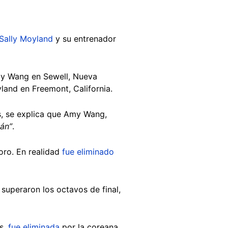
Sally Moyland
y su entrenador
Amy Wang en Sewell, Nueva
yland en Freemont, California.
, se explica que Amy Wang,
án”
.
oro. En realidad
fue eliminado
superaron los octavos de final,
os,
fue eliminada
por la coreana