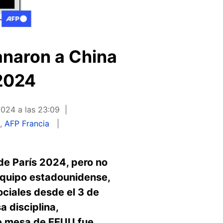
anaron a China
 2024
024 a las 23:09
g
,
AFP Francia
de París 2024, pero no
equipo estadounidense,
ciales desde el 3 de
 disciplina,
de mesa de EEUU fue