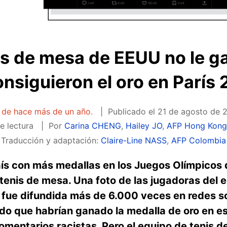
tas de mesa de EEUU no le g
onsiguieron el oro en París
a de hace más de un año.
Publicado el
21 de agosto de 2
e lectura
Por
Carina CHENG
,
Hailey JO
,
AFP Hong Kon
Traducción y adaptación:
Claire-Line NASS
,
AFP Colombia
aís con más medallas en los Juegos Olímpicos 
tenis de mesa. Una foto de las jugadoras del 
 fue difundida más de 6.000 veces en redes so
o que habrían ganado la medalla de oro en esa
omentarios racistas. Pero el equipo de tenis 