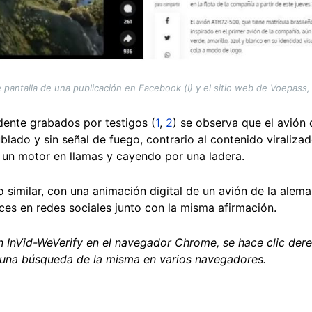
pantalla de una publicación en Facebook (I) y el sitio web de Voepass
dente grabados por testigos (
1
,
2
) se observa que el avión
ublado y sin señal de fuego, contrario al contenido viraliza
 un motor en llamas y cayendo por una ladera.
 similar, con una animación digital de un avión de la alem
s en redes sociales junto con la misma afirmación.
ón InVid-WeVerify en el navegador Chrome, se hace clic der
 una búsqueda de la misma en varios navegadores.