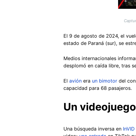
Captur
El 9 de agosto de 2024, el vue
estado de Paraná (sur), se estr
Medios internacionales informa
desplomó en caída libre, tras se
El
avión
era
un bimotor
del con
capacidad para 68 pasajeros.
Un videojuego
Una búsqueda inversa en
InVID
video:
una entrada
en TikTok pu