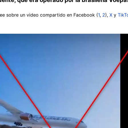
 lee sobre un video compartido en Facebook (
1
,
2
),
X
y
TikT