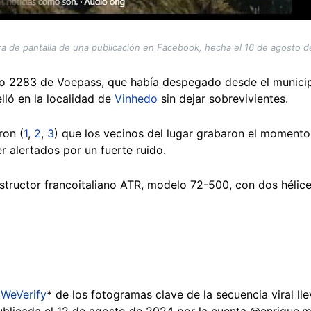
a de pantalla de una publicación en Facebook, hecha el 16 de agosto 
lo 2283 de Voepass, que había despegado desde el municipi
elló en la localidad de
Vinhedo
sin dejar sobrevivientes.
ron (
1
,
2
,
3
) que los vecinos del lugar grabaron el momento
r alertados por un fuerte ruido.
structor francoitaliano ATR, modelo 72-500, con dos hélice
 WeVerify
* de los fotogramas clave de la secuencia viral lle
blicada el 12 de agosto de 2024 por la cuenta @enrique.mo