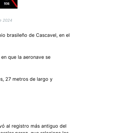
de 2024
o brasileño de Cascavel, en el
 en que la aeronave se
s, 27 metros de largo y
vó al registro más antiguo del
rales.perez, que relaciona las