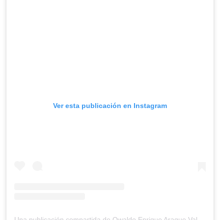
Ver esta publicación en Instagram
Una publicación compartida de Owaldo Enrique Araque Valero (@mons.owaldoaraque)