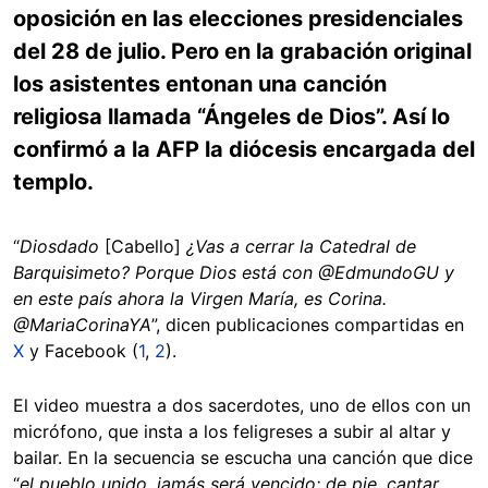
oposición en las elecciones presidenciales
del 28 de julio. Pero en la grabación original
los asistentes entonan una canción
religiosa llamada “Ángeles de Dios”. Así lo
confirmó a la AFP la diócesis encargada del
templo.
“
Diosdado
[Cabello]
¿Vas a cerrar la Catedral de
Barquisimeto? Porque Dios está con @EdmundoGU y
en este país ahora la Virgen María, es Corina.
@MariaCorinaYA
”, dicen publicaciones compartidas en
X
y Facebook (
1
,
2
).
El video muestra a dos sacerdotes, uno de ellos con un
micrófono, que insta a los feligreses a subir al altar y
bailar. En la secuencia se escucha una canción que dice
“
el pueblo unido, jamás será vencido; de pie, cantar,