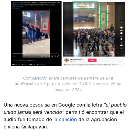
Image
Comparación entre capturas de pantalla de una
publicación en X (I) y un video en TikTok, hecha el 28 de
mayo de 2024
Una nueva pesquisa en Google con la letra
“el pueblo
unido jamás será vencido”
permitió encontrar que el
audio fue tomado de
la canción
de la agrupación
chilena Quilapayún.