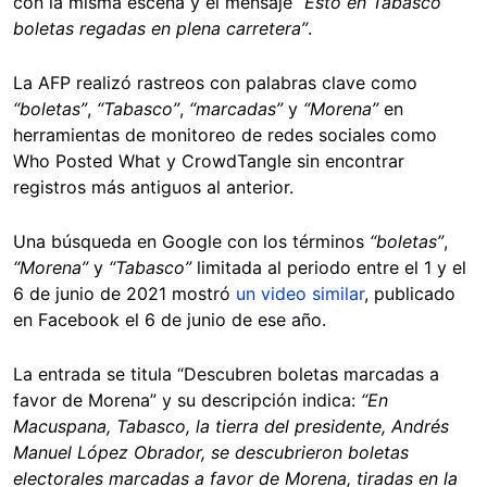
con la misma escena y el mensaje
“Esto en Tabasco
boletas regadas en plena carretera”
.
La AFP realizó rastreos con palabras clave como
“boletas”
,
“Tabasco”
,
“marcadas”
y
“Morena”
en
herramientas de monitoreo de redes sociales como
Who Posted What y CrowdTangle sin encontrar
registros más antiguos al anterior.
Una búsqueda en Google con los términos
“boletas”
,
“Morena”
y
“Tabasco”
limitada al periodo entre el 1 y el
6 de junio de 2021 mostró
un video similar
, publicado
en Facebook el 6 de junio de ese año.
La entrada se titula “Descubren boletas marcadas a
favor de Morena” y su descripción indica:
“En
Macuspana, Tabasco, la tierra del presidente, Andrés
Manuel López Obrador, se descubrieron boletas
electorales marcadas a favor de Morena, tiradas en la