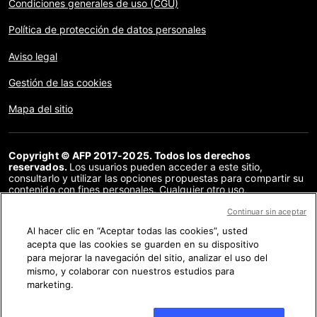
Condiciones generales de uso (CGU)
Política de protección de datos personales
Aviso legal
Gestión de las cookies
Mapa del sitio
Copyright © AFP 2017-2025. Todos los derechos
reservados.
Los usuarios pueden acceder a este sitio,
consultarlo y utilizar las opciones propuestas para compartir su
contenido con fines personales. Cualquier otro uso,
especialmente la reproducción, la comunicación al público o la
distribución del contenido de este sitio, en su totalidad o en
Continuar sin aceptar
parte, para cualquier otro fin y/o por otros medios, sin un
Al hacer clic en “Aceptar todas las cookies”, usted
acuerdo específico firmado con la AFP, está estrictamente
acepta que las cookies se guarden en su dispositivo
prohibido. Los elementos analizados en cada verificación se
presentan o se enlazan en tanto en cuanto son necesarios para
para mejorar la navegación del sitio, analizar el uso del
la correcta comprensión de la verificación en cuestión. La AFP
mismo, y colaborar con nuestros estudios para
no cuenta con derechos sobre los autores ni sobre los
marketing.
propietarios del copyright de estos contenidos de terceras
partes, y declina toda responsabilidad respecto a los mismos.
AFP y su logo son marcas registradas.