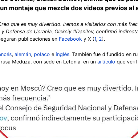
 un montaje que mezcla dos videos previos al 
reo que es muy divertido. Iremos a visitarlos con más frecu
y Defensa de Ucrania, Oleksiy #Danilov, confirmó indirecta
seguran publicaciones en
Facebook
y X (
1
,
2
).
ancés
,
alemán
,
polaco
e
inglés
. También fue difundido en ru
 rusa Meduza, con sede en Letonia, en un
artículo
que verif