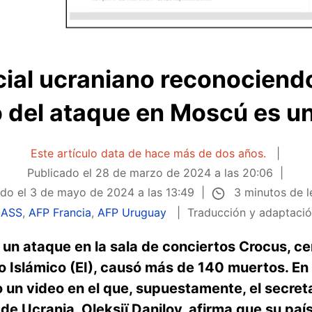
cial ucraniano reconociend
ó del ataque en Moscú es u
Este artículo data de hace más de dos años.
Publicado el
28 de marzo de 2024 a las 20:06
3 minutos de l
ado el
3 de mayo de 2024 a las 13:49
NASS
,
AFP Francia
,
AFP Uruguay
Traducción y adaptaci
un ataque en la sala de conciertos Crocus, ce
o Islámico (EI), causó más de 140 muertos. En
un video en el que, supuestamente, el secreta
e Ucrania, Oleksiï Danilov, afirma que su paí