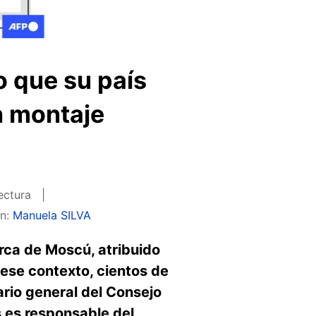
o que su país
n montaje
ectura
ón:
Manuela SILVA
rca de Moscú, atribuido
 ese contexto, cientos de
rio general del Consejo
s es responsable del