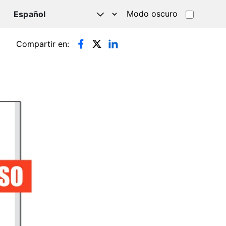
Modo oscuro
TSAPP
Compartir en: