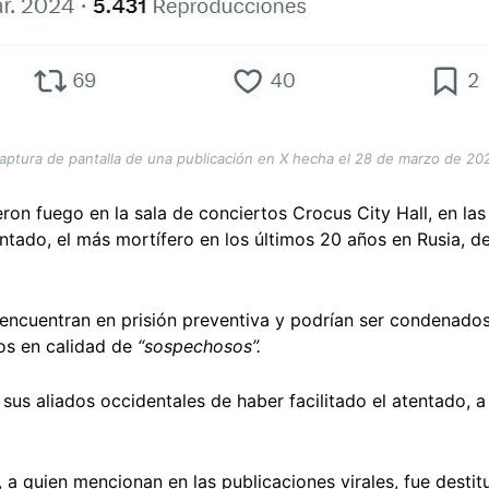
aptura de pantalla de una publicación en X hecha el 28 de marzo de 20
ron fuego en la sala de conciertos Crocus City Hall, en la
tentado, el más mortífero en los últimos 20 años en Rusia, d
encuentran en prisión preventiva y podrían ser condenado
os en calidad de
“sospechosos”.
sus aliados occidentales de haber facilitado el atentado, a
, a quien mencionan en las publicaciones virales, fue desti