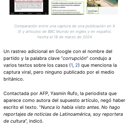
Comparación entre una captura de una publicación en X
(I) y artículos de BBC Mundo en inglés y en español,
hecha el 18 de marzo de 2024
Un rastreo adicional en Google con el nombre del
partido y la palabra clave “
corrupción
” condujo a
varios textos sobre los casos (
1
,
2
) que menciona la
captura viral, pero ninguno publicado por el medio
británico.
Contactada por AFP, Yasmin Rufo, la periodista que
aparece como autora del supuesto artículo, negó haber
escrito el texto. “
Nunca lo había visto antes. No hago
reportajes de noticias de Latinoamérica, soy reportera
de cultura
”, indicó.