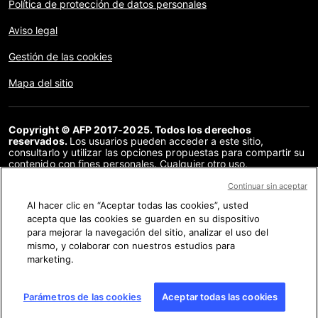
Política de protección de datos personales
Aviso legal
Gestión de las cookies
Mapa del sitio
Copyright © AFP 2017-2025. Todos los derechos
reservados.
Los usuarios pueden acceder a este sitio,
consultarlo y utilizar las opciones propuestas para compartir su
contenido con fines personales. Cualquier otro uso,
especialmente la reproducción, la comunicación al público o la
distribución del contenido de este sitio, en su totalidad o en
Continuar sin aceptar
parte, para cualquier otro fin y/o por otros medios, sin un
Al hacer clic en “Aceptar todas las cookies”, usted
acuerdo específico firmado con la AFP, está estrictamente
acepta que las cookies se guarden en su dispositivo
prohibido. Los elementos analizados en cada verificación se
presentan o se enlazan en tanto en cuanto son necesarios para
para mejorar la navegación del sitio, analizar el uso del
la correcta comprensión de la verificación en cuestión. La AFP
mismo, y colaborar con nuestros estudios para
no cuenta con derechos sobre los autores ni sobre los
marketing.
propietarios del copyright de estos contenidos de terceras
partes, y declina toda responsabilidad respecto a los mismos.
AFP y su logo son marcas registradas.
Parámetros de las cookies
Aceptar todas las cookies