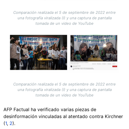
Comparación realizada el 5 de septiembre de 2022 entre
una fotografía viralizada (I) y una captura de pantalla
tomada de un video de YouTube
Image
Comparación realizada el 5 de septiembre de 2022 entre
una fotografía viralizada (I) y una captura de pantalla
tomada de un video de YouTube
AFP Factual ha verificado varias piezas de
desinformación vinculadas al atentado contra Kirchner
(
1
,
2
).