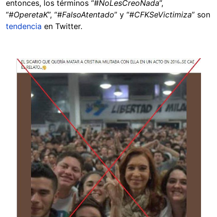
entonces, los términos “#
NoLesCreoNada
”,
“#
OperetaK
”, “#
FalsoAtentado
” y “#
CFKSeVictimiza
” son
tendencia
en Twitter.
Image