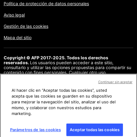
Política de protección de datos personales
Aviso legal
Gestión de las cookies
Mapa del sitio
Copyright © AFP 2017-2025. Todos los derechos
reservados.
Los usuarios pueden acceder a este sitio,
consultarlo y utilizar las opciones propuestas para compartir su
contenido con fines personales. Cualquier otro uso,
especialmente la reproducción, la comunicación al público o la
distribución del contenido de este sitio, en su totalidad o en
Continuar sin aceptar
parte, para cualquier otro fin y/o por otros medios, sin un
Al hacer clic en “Aceptar todas las cookies”, usted
acuerdo específico firmado con la AFP, está estrictamente
acepta que las cookies se guarden en su dispositivo
prohibido. Los elementos analizados en cada verificación se
presentan o se enlazan en tanto en cuanto son necesarios para
para mejorar la navegación del sitio, analizar el uso del
la correcta comprensión de la verificación en cuestión. La AFP
mismo, y colaborar con nuestros estudios para
no cuenta con derechos sobre los autores ni sobre los
marketing.
propietarios del copyright de estos contenidos de terceras
partes, y declina toda responsabilidad respecto a los mismos.
AFP y su logo son marcas registradas.
Parámetros de las cookies
Aceptar todas las cookies