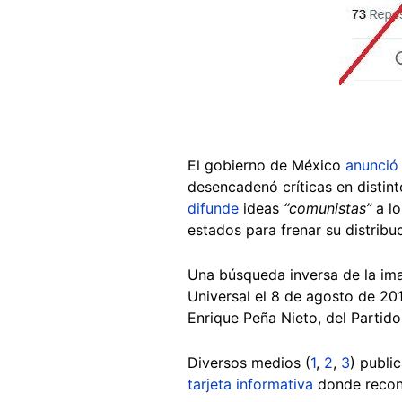
El gobierno de México
anunció
desencadenó críticas en distin
difunde
ideas
“comunistas”
a lo
estados para frenar su distribu
Una búsqueda inversa de la ima
Universal el 8 de agosto de 201
Enrique Peña Nieto, del Partido 
Diversos medios (
1
,
2
,
3
) publi
tarjeta informativa
donde reconoc