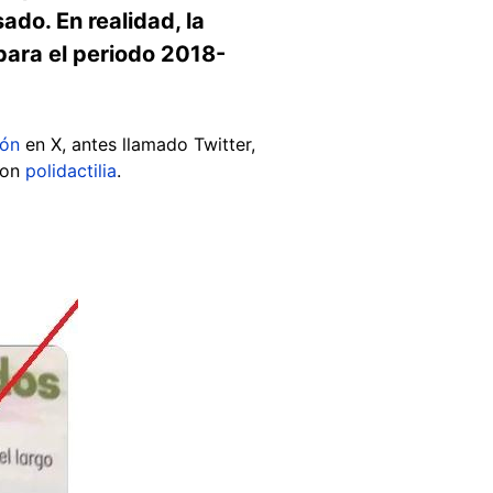
do. En realidad, la
para el periodo 2018-
ión
en X, antes llamado Twitter,
con
polidactilia
.