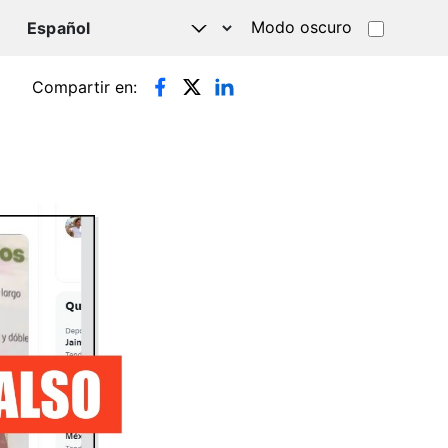
Modo oscuro
TSAPP
Compartir en: