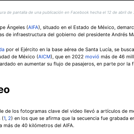
ura de pantalla de una publicación en Facebook hecha el 12 de abril de
ipe Ángeles (
AIFA
), situado en el Estado de México, demarca
ras de infraestructura del gobierno del presidente Andrés 
da
por el Ejército en la base aérea de Santa Lucía, se busca 
iudad de México (
AICM
), que en 2022
movió
más de 46 mill
ardado en aumentar su flujo de pasajeros, en parte por la 
eo
 de los fotogramas clave del video llevó a artículos de me
 (
1
,
2
) en los que se afirma que la secuencia fue grabada e
a más de 40 kilómetros del AIFA.