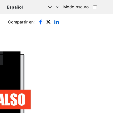
Modo oscuro
TSAPP
Compartir en: