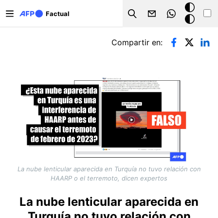
Pasar al contenido principal
Modo
Factual
Search
oscuro
Solapas principales
Compartir en:
La nube lenticular aparecida en Turquía no tuvo relación con
HAARP o el terremoto, dicen expertos
La nube lenticular aparecida en
Turquía no tuvo relación con