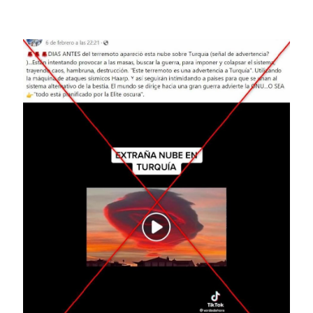
Image