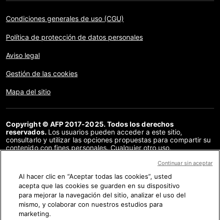
Condiciones generales de uso (CGU)
Política de protección de datos personales
Aviso legal
Gestión de las cookies
Mapa del sitio
Copyright © AFP 2017-2025. Todos los derechos
reservados.
Los usuarios pueden acceder a este sitio,
consultarlo y utilizar las opciones propuestas para compartir su
contenido con fines personales. Cualquier otro uso,
especialmente la reproducción, la comunicación al público o la
distribución del contenido de este sitio, en su totalidad o en
Continuar sin aceptar
parte, para cualquier otro fin y/o por otros medios, sin un
Al hacer clic en “Aceptar todas las cookies”, usted
acuerdo específico firmado con la AFP, está estrictamente
acepta que las cookies se guarden en su dispositivo
prohibido. Los elementos analizados en cada verificación se
presentan o se enlazan en tanto en cuanto son necesarios para
para mejorar la navegación del sitio, analizar el uso del
la correcta comprensión de la verificación en cuestión. La AFP
mismo, y colaborar con nuestros estudios para
no cuenta con derechos sobre los autores ni sobre los
marketing.
propietarios del copyright de estos contenidos de terceras