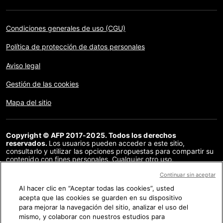
Condiciones generales de uso (CGU)
Política de protección de datos personales
Aviso legal
Gestión de las cookies
Mapa del sitio
Copyright © AFP 2017-2025. Todos los derechos
reservados.
Los usuarios pueden acceder a este sitio,
consultarlo y utilizar las opciones propuestas para compartir su
contenido con fines personales. Cualquier otro uso,
especialmente la reproducción, la comunicación al público o la
distribución del contenido de este sitio, en su totalidad o en
Continuar sin aceptar
parte, para cualquier otro fin y/o por otros medios, sin un
Al hacer clic en “Aceptar todas las cookies”, usted
acuerdo específico firmado con la AFP, está estrictamente
acepta que las cookies se guarden en su dispositivo
prohibido. Los elementos analizados en cada verificación se
presentan o se enlazan en tanto en cuanto son necesarios para
para mejorar la navegación del sitio, analizar el uso del
la correcta comprensión de la verificación en cuestión. La AFP
mismo, y colaborar con nuestros estudios para
no cuenta con derechos sobre los autores ni sobre los