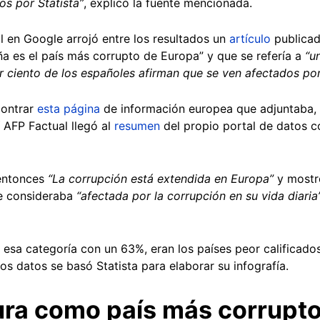
os por Statista”
, explicó la fuente mencionada.
al en Google arrojó entre los resultados un
artículo
publicad
ña es el país más corrupto de Europa” y que se refería a
“u
r ciento de los españoles afirman que se ven afectados por
contrar
esta página
de información europea que adjuntaba, 
í AFP Factual llegó al
resumen
del propio portal de datos c
 entonces
“La corrupción está extendida en Europa”
y mostró
e consideraba
“afectada por la corrupción en su vida diaria
esa categoría con un 63%, eran los países peor calificado
yos datos se basó Statista para elaborar su infografía.
ura como país más corrupt