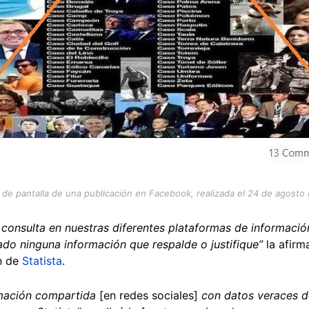
 de pantalla de una publicación en Facebook, realizada el 24 de agosto
 consulta en nuestras diferentes plataformas de informaci
o ninguna información que respalde o justifique”
la afirma
n de
Statista
.
rmación compartida
[en redes sociales]
con datos veraces d