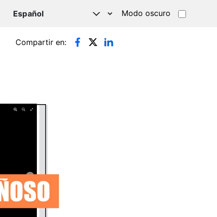
Modo oscuro
TSAPP
Compartir en: