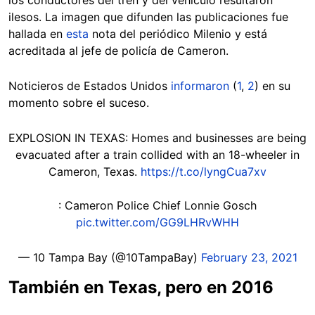
los conductores del tren y del vehículo resultaron
ilesos. La imagen que difunden las publicaciones fue
hallada en
esta
nota del periódico Milenio y está
acreditada al jefe de policía de Cameron.
Noticieros de Estados Unidos
informaron
(
1
,
2
) en su
momento sobre el suceso.
EXPLOSION IN TEXAS: Homes and businesses are being
evacuated after a train collided with an 18-wheeler in
Cameron, Texas.
https://t.co/lyngCua7xv
: Cameron Police Chief Lonnie Gosch
pic.twitter.com/GG9LHRvWHH
— 10 Tampa Bay (@10TampaBay)
February 23, 2021
También en Texas, pero en 2016