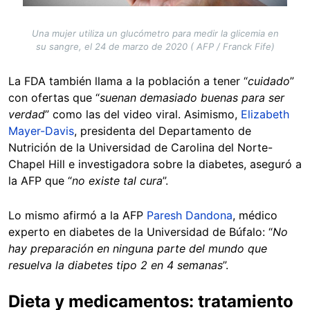
Una mujer utiliza un glucómetro para medir la glicemia en
su sangre, el 24 de marzo de 2020 ( AFP / Franck Fife)
La FDA también llama a la población a tener “
cuidado
”
con ofertas que “
suenan demasiado buenas para ser
verdad
” como las del video viral. Asimismo,
Elizabeth
Mayer-Davis
, presidenta del Departamento de
Nutrición de la Universidad de Carolina del Norte-
Chapel Hill e investigadora sobre la diabetes, aseguró a
la AFP que “
no existe tal cura
”.
Lo mismo afirmó a la AFP
Paresh Dandona
, médico
experto en diabetes de la Universidad de Búfalo: “
No
hay preparación en ninguna parte del mundo que
resuelva la diabetes tipo 2 en 4 semanas
”.
Dieta y medicamentos: tratamiento