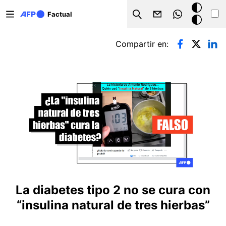
Pasar al contenido principal
Modo
Factual
Search
oscuro
Solapas principales
Compartir en:
La diabetes tipo 2 no se cura con
“insulina natural de tres hierbas”