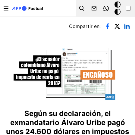
Pasar al contenido principal
Modo
Factual
Search
oscuro
Solapas principales
Compartir en:
Según su declaración, el
exmandatario Álvaro Uribe pagó
unos 24.600 dólares en impuestos