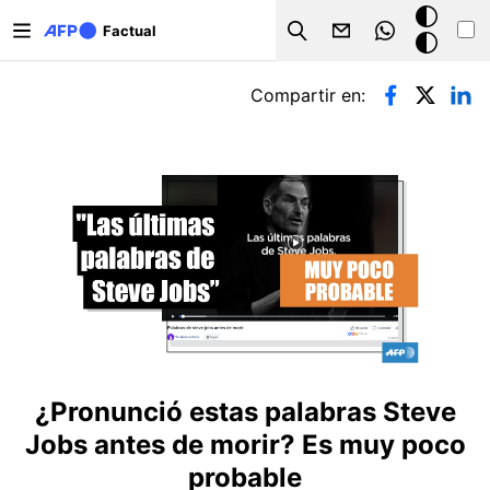
Pasar al contenido principal
Modo
Factual
Search
oscuro
Solapas principales
Compartir en:
¿Pronunció estas palabras Steve
Jobs antes de morir? Es muy poco
probable