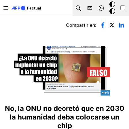
Pasar al contenido principal
Modo
Factual
Search
oscuro
Solapas principales
Compartir en:
No, la ONU no decretó que en 2030
la humanidad deba colocarse un
chip