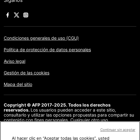
Síganos
Condiciones generales de uso (CGU)
Política de protección de datos personales
Aviso legal
Gestión de las cookies
Mapa del sitio
Copyright © AFP 2017-2025. Todos los derechos
reservados.
Los usuarios pueden acceder a este sitio,
consultarlo y utilizar las opciones propuestas para compartir su
contenido con fines personales. Cualquier otro uso,
especialmente la reproducción, la comunicación al público o la
distribución del contenido de este sitio, en su totalidad o en
Continuar sin aceptar
parte, para cualquier otro fin y/o por otros medios, sin un
Al hacer clic en “Aceptar todas las cookies”, usted
acuerdo específico firmado con la AFP, está estrictamente