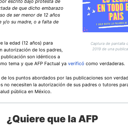
por escrito bajo protesta de
ectada de que dicho embarazo
aso de ser menor de 12 años
e y/o su madre, o a falta de
e la edad (12 años) para
Captura de pantalla 
2019 de una publica
n autorización de los padres,
publicación son idénticos a
ismo tema y que AFP Factual ya
verificó
como verdaderas.
 de los puntos abordados por las publicaciones son verdade
s no necesiten la autorización de sus padres o tutores para
salud pública en México.
¿Quiere que la AFP