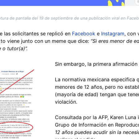
tura de pantalla del 19 de septiembre de una publicación viral en Face
 las solicitantes se replicó en
Facebook
e
Instagram
, con 
exto viene junto con un meme que dice:
“Si eres menor de ed
o tutor(a)”.
Sin embargo, la primera afirmación 
La normativa mexicana especifica q
menores de 12 años, pero no establ
(mayoría de edad) tengan que tener
violación.
Consultada por la AFP, Karen Luna 
Grupo de Información en Reproducc
12 años puedes acudir sin la neces