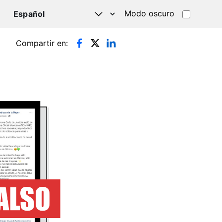
Modo oscuro
TSAPP
Compartir en: