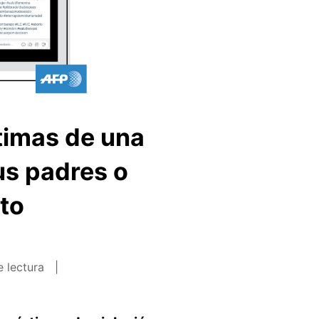
timas de una
us padres o
rto
e lectura