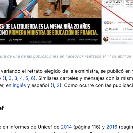
ura de una de las publicaciones en Facebook realizada el 17 de abril de
variando el retrato elegido de la exministra, se publicó en 
 (
1
,
2
,
3
,
4
,
5
,
6
). Similares carteles y mensajes con la mism
er, en
inglés
y español (
1
,
2
). Como ocurre con las publicac
ef
ce en informes de Unicef de
2014
(página 116) y
2016
(págin