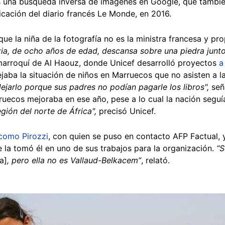
as una búsqueda inversa de imágenes en Google, que tambié
ficación del diario francés Le Monde, en 2016.
e la niña de la fotografía no es la ministra francesa y pro
ia, de ocho años de edad, descansa sobre una piedra junto
a marroquí de Al Haouz, donde Unicef desarrolló proyectos
a
jaba la situación de niños en Marruecos que no asisten a l
ejarlo porque sus padres no podían pagarle los libros",
señ
uecos mejoraba en ese año, pese a lo cual la nación segu
región del norte de África",
precisó Unicef.
como Pirozzi
, con quien se puso en contacto AFP Factual, 
 la tomó él en uno de sus trabajos para la organización.
“S
a]
, pero ella no es Vallaud-Belkacem”
, relató.