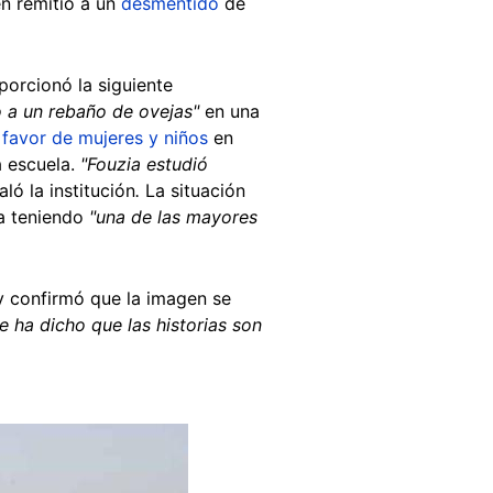
n remitió a un
desmentido
de
porcionó la siguiente
 a un rebaño de ovejas"
en una
 favor de mujeres y niños
en
a escuela.
"Fouzia estudió
aló la institución
.
La situación
ía teniendo
"una de las mayores
y confirmó que la imagen se
e ha dicho que las historias son