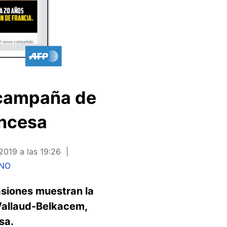
a campaña de
ancesa
 2019 a las 19:26
INO
siones muestran la
 Vallaud-Belkacem,
sa.