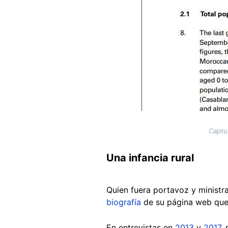
Captu
Una infancia rural
Quien fuera portavoz y ministr
biografía
de su página web que
En entrevistas en
2013
y
2017
,