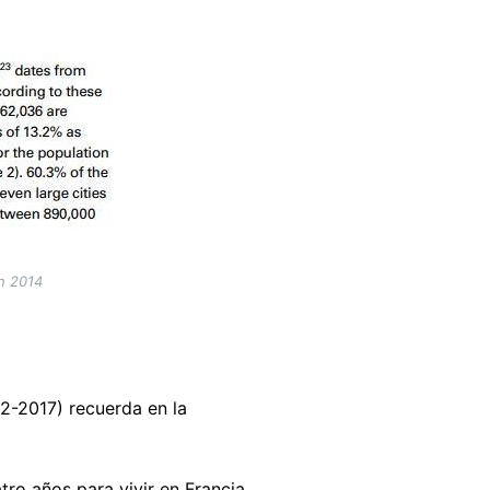
n 2014
12-2017) recuerda en la
tro años para vivir en Francia.