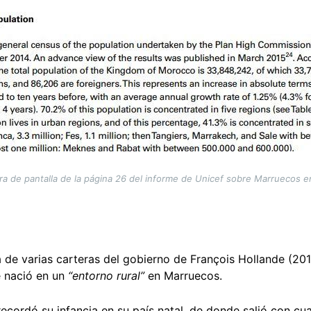
ra de pantalla de la página 26 del informe de Unicef sobre Marruecos e
a de varias carteras del gobierno de François Hollande (20
 nació en un
“entorno rural”
en Marruecos.
 recordó su infancia en su país natal, de donde salió con cua