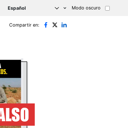
Modo oscuro
TSAPP
Compartir en: