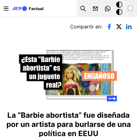
Pasar al contenido principal
Modo
Factual
Search
oscuro
Solapas principales
Compartir en:
La “Barbie abortista” fue diseñada
por un artista para burlarse de una
política en EEUU