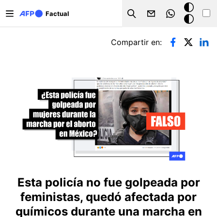
Pasar al contenido principal
Modo
Factual
Search
oscuro
Solapas principales
Compartir en:
Esta policía no fue golpeada por
feministas, quedó afectada por
químicos durante una marcha en