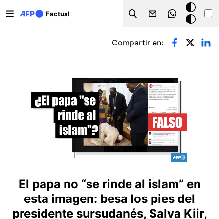
Pasar al contenido principal
Modo
Factual
Search
oscuro
Solapas principales
Compartir en:
El papa no “se rinde al islam” en
esta imagen: besa los pies del
presidente sursudanés, Salva Kiir,