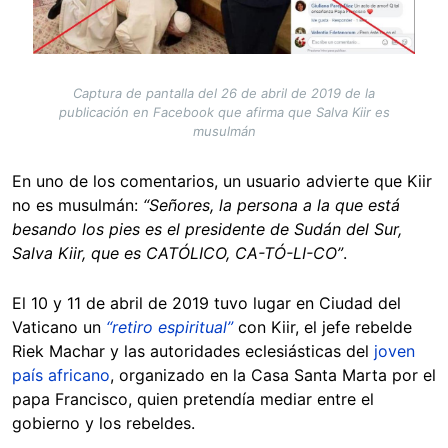
Captura de pantalla del 26 de abril de 2019 de la
publicación en Facebook que afirma que Salva Kiir es
musulmán
En uno de los comentarios, un usuario advierte que Kiir
no es musulmán:
“Señores, la persona a la que está
besando los pies es el presidente de Sudán del Sur,
Salva Kiir, que es CATÓLICO, CA-TÓ-LI-CO”
.
El 10 y 11 de abril de 2019 tuvo lugar en Ciudad del
Vaticano un
“retiro espiritual”
con Kiir, el jefe rebelde
Riek Machar y las autoridades eclesiásticas del
joven
país africano
, organizado en la Casa Santa Marta por el
papa Francisco, quien pretendía mediar entre el
gobierno y los rebeldes.