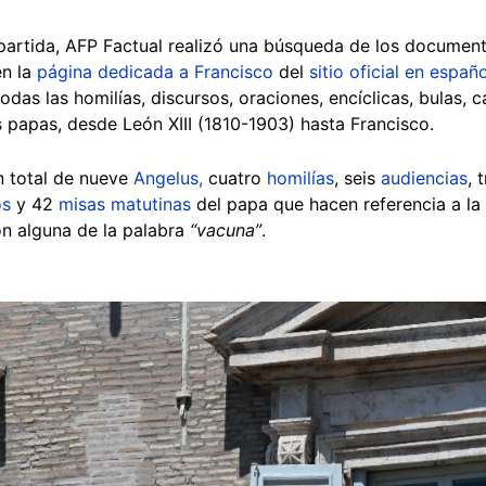
artida, AFP Factual realizó una búsqueda de los documen
en la
página dedicada a Francisco
del
sitio oficial en españo
todas las homilías, discursos, oraciones, encíclicas, bulas,
papas, desde León XIII (1810-1903) hasta Francisco.
n total de nueve
Angelus,
cuatro
homilías
, seis
audiencias
, 
os
y 42
misas matutinas
del papa que hacen referencia a la
ión alguna de la palabra
“vacuna”
.