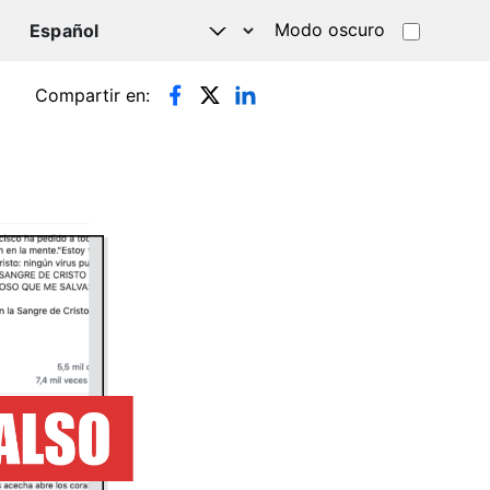
Modo oscuro
TSAPP
Compartir en: