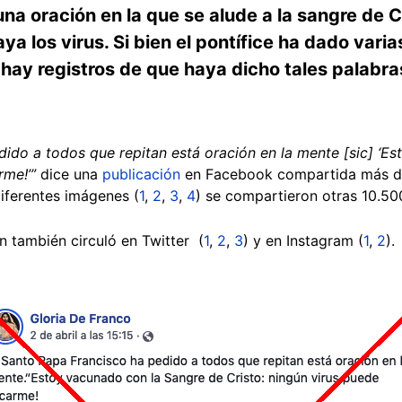
n una oración en la que se alude a la sangre de
a los virus. Si bien el pontífice ha dado vari
 hay registros de que haya dicho tales palabra
dido a todos que repitan está oración en la mente [sic] ‘E
rme!’”
dice una
publicación
en Facebook compartida más de
iferentes imágenes (
1
,
2
,
3
,
4
) se compartieron otras 10.50
n también circuló en Twitter (
1
,
2
,
3
) y en Instagram (
1
,
2
).