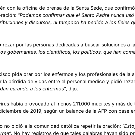
n con la oficina de prensa de la Santa Sede, que confirmó
oración:
“Podemos confirmar que el Santo Padre nunca usó 
ribuciones y discursos, ni tampoco ha pedido a los fieles 
o rezar por las personas dedicadas a buscar soluciones a l
los gobernantes, los científicos, los políticos, que han co
sco pida orar por los enfermos y los profesionales de la s
 la pérdida de vidas entre el personal médico y pidió rezar
 dan curando a los enfermos”
, dijo.
avirus había provocado al menos 211.000 muertes y más de t
ciembre de 2019, según un balance de la AFP con base en 
o no pidió a la comunidad católica repetir la oración:
“Esto
arme”
. No hay registros de que tales palabras hayan sido p