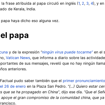
 la frase atribuida al papa circuló en inglés (
1
,
2
,
3
,
4
), y e
ado de Kerala, India.
l papa haya dicho eso alguna vez.
del papa
cuna
y de la expresión
“
ningún virus puede tocarme”
en el 
ano,
Vatican News
, que informa a diario sobre las actividad
portantes de sus mensajes, reveló que no hay ningún llamad
años anteriores.
 Factual pudo saber también que el
primer pronunciamiento
el 26 de enero
en la Plaza San Pedro.
“(...) Quiero estar ce
us que se ha propagado en China”
, dijo ese día.
“Que el Señ
 y apoye el gran compromiso de la comunidad china, que y
Francisco.