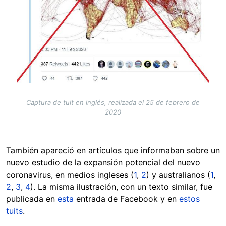
Captura de tuit en inglés, realizada el 25 de febrero de
2020
También apareció en artículos que informaban sobre un
nuevo estudio de la expansión potencial del nuevo
coronavirus, en medios ingleses (
1
,
2
) y australianos (
1
,
2
,
3
,
4
). La misma ilustración, con un texto similar, fue
publicada en
esta
entrada de Facebook y en
estos
tuits
.