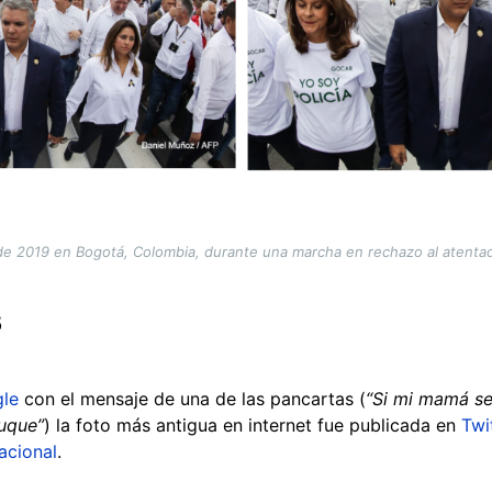
e 2019 en Bogotá, Colombia, durante una marcha en rechazo al atentad
s
le
con el mensaje de una de las pancartas (
“Si mi mamá se
uque”
) la foto más antigua en internet fue publicada en
Twi
acional
.