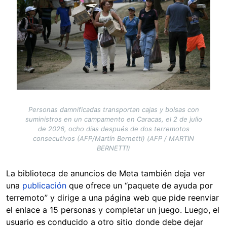
Personas damnificadas transportan cajas y bolsas con
suministros en un campamento en Caracas, el 2 de julio
de 2026, ocho días después de dos terremotos
consecutivos (AFP/Martín Bernetti) (AFP / MARTIN
BERNETTI)
La biblioteca de anuncios de Meta también deja ver
una
publicación
que ofrece un “paquete de ayuda por
terremoto” y dirige a una página web que pide reenviar
el enlace a 15 personas y completar un juego. Luego, el
usuario es conducido a otro sitio donde debe dejar