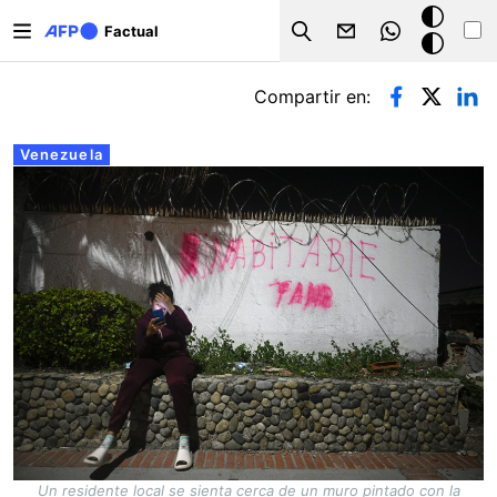
Pasar al contenido principal
Modo
Factual
Search
oscuro
Solapas principales
Compartir en:
Venezuela
Un residente local se sienta cerca de un muro pintado con la