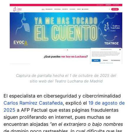
Image
Captura de pantalla hecha el 1 de octubre de 2025 del
sitio web del Teatro Luchana de Madrid
El especialista en ciberseguridad y cibercriminalidad
Carlos Ramírez Castañeda
, explicó el
19 de agosto de
2025
a AFP Factual que estas páginas fraudulentas
siguen proliferando en internet, pues muchas se
encuentran alojadas
“en el extranjero o bajo nombres
de dominio poco rastreables, lo cual dificulta que las