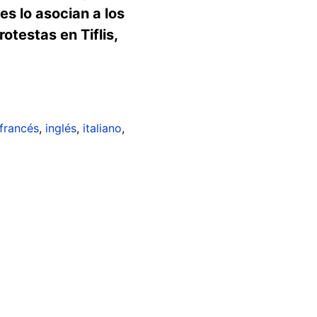
s lo asocian a los
otestas en Tiflis,
francés
,
inglés
,
italiano
,