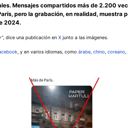
iales. Mensajes compartidos más de 2.200 vece
arís, pero la grabación, en realidad, muestra pr
de 2024.
y”
, dice una publicación en
X
junto a las imágenes.
acebook
, y en varios idiomas, como
árabe
,
chino
,
coreano
,