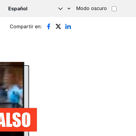
Modo oscuro
TSAPP
Compartir en: